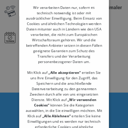
Wir verarbeiten Daten nur, sofern es
Flexible Zahlungsmöglichkeiten mit maximaler
technisch notwendig ist oder mit
Sicherheit
ausdrücklicher Einwilligung. Beim Einsatz von
Cookies und ähnlichen Technologien werden
Daten mitunter auch in Ländern wie den USA
verarbeitet, die nicht zum Europäischen
Online Terminbuchung
Wirtschaftsraum gehören. Wir und die
betreffenden Anbieter setzen in diesen Fällen
geeignete Garantien zum Schutz des
Transfers und der Verarbeitung
personenbezogener Daten um.
MEHR ERFAHREN
Mit Klick auf
„Alle akzeptieren“
erteilen Sie
uns Ihre Einwilligung für den Zugriff, das
Speichern und die anschließende
Datenverarbeitung zu den gennannten
Zwecken durch alle von uns eingesetzten
Dienste. Mit Klick auf
„Wir verwenden
Cookies“
können Sie die Kategorien
Interessant?
auswählen, in die Sie einwilligen möchten. Mit
Buche jetzt eine kostenlose Live-Demo!
Klick auf
„Alle Ablehnen“
erteilen Sie keine
Einwilligungen und es werden nur technisch
erforderliche Cookies und ähnliche