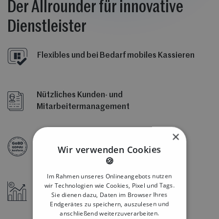
Der Allrounder für innovative
Dienstleister
Flexibles und bei Bedarf mobiles Kassieren
Nützliches Kunden- und
Mitarbeitermanagement
×
Immer zu 100% finanzamtkonform
Wir verwenden Cookies
🍪
Im Rahmen unseres Onlineangebots nutzen
wir Technologien wie Cookies, Pixel und Tags.
Über 60 verfügbare Statistiken für die
Sie dienen dazu, Daten im Browser Ihres
Verkaufsoptimierung
Endgerätes zu speichern, auszulesen und
anschließend weiterzuverarbeiten.