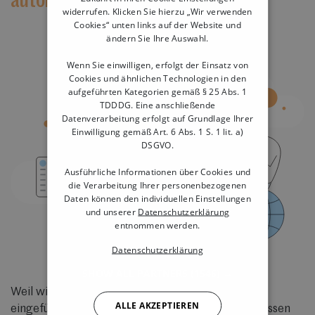
automatischen Updates
widerrufen. Klicken Sie hierzu „Wir verwenden
Cookies“ unten links auf der Website und
ändern Sie Ihre Auswahl.
Wenn Sie einwilligen, erfolgt der Einsatz von
Cookies und ähnlichen Technologien in den
aufgeführten Kategorien gemäß § 25 Abs. 1
TDDDG. Eine anschließende
Datenverarbeitung erfolgt auf Grundlage Ihrer
Einwilligung gemäß Art. 6 Abs. 1 S. 1 lit. a)
DSGVO.
Ausführliche Informationen über Cookies und
die Verarbeitung Ihrer personenbezogenen
Daten können den individuellen Einstellungen
und unserer
Datenschutzerklärung
entnommen werden.
Datenschutzerklärung
SHOW ALL PARTNERS
(1546) →
Weil wir wissen, wie schnell Gesetzesänderungen
ALLE AKZEPTIEREN
eingeführt werden können, senden unsere iPad Kassen