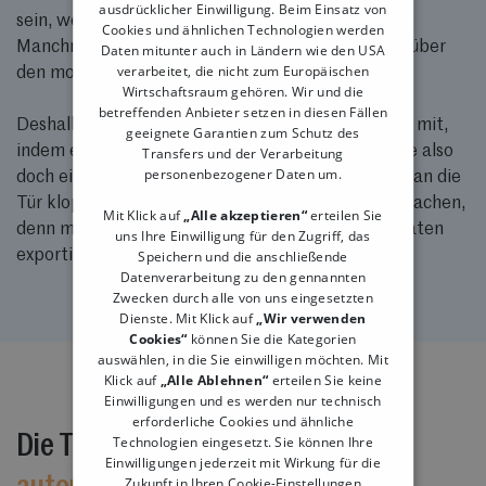
ausdrücklicher Einwilligung. Beim Einsatz von
sein, wenn es um die Einhaltung der Gesetze geht.
Cookies und ähnlichen Technologien werden
Manchmal ist das gar nicht so einfach, wenn man über
Daten mitunter auch in Ländern wie den USA
verarbeitet, die nicht zum Europäischen
den momentanen Gesetzesdschungel nachdenkt.
Wirtschaftsraum gehören. Wir und die
betreffenden Anbieter setzen in diesen Fällen
Deshalb denkt unser Apple Kassensystem für Dich mit,
geeignete Garantien zum Schutz des
Transfers und der Verarbeitung
indem es 100% gesetzeskonform abrechnet. Sollte also
personenbezogener Daten um.
doch einmal das Finanzamt oder der Steuerprüfer an die
Tür klopfen, brauchst Du Dir keine Gedanken zu machen,
Mit Klick auf
„Alle akzeptieren“
erteilen Sie
denn mit nur einem Klick sind alle notwendigen Daten
uns Ihre Einwilligung für den Zugriff, das
Speichern und die anschließende
exportiert.
Datenverarbeitung zu den gennannten
Zwecken durch alle von uns eingesetzten
Dienste. Mit Klick auf
„Wir verwenden
Cookies“
können Sie die Kategorien
auswählen, in die Sie einwilligen möchten. Mit
Klick auf
„Alle Ablehnen“
erteilen Sie keine
Einwilligungen und es werden nur technisch
erforderliche Cookies und ähnliche
Die Tillhub iPad Kassensysteme mit
Technologien eingesetzt. Sie können Ihre
Einwilligungen jederzeit mit Wirkung für die
Zukunft in Ihren Cookie-Einstellungen