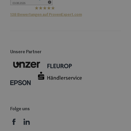
hat
4,36
138
Bewertungen auf ProvenExpert.com
von
5
Sternen
Tillhub GmbH
Unsere Partner
Folge uns