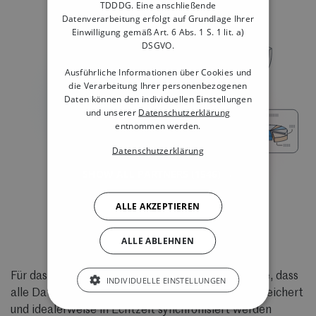
TDDDG. Eine anschließende
Datenverarbeitung erfolgt auf Grundlage Ihrer
Einwilligung gemäß Art. 6 Abs. 1 S. 1 lit. a)
DSGVO.
Ausführliche Informationen über Cookies und
die Verarbeitung Ihrer personenbezogenen
Daten können den individuellen Einstellungen
und unserer
Datenschutzerklärung
entnommen werden.
Datenschutzerklärung
SHOW ALL PARTNERS
(1546) →
ALLE AKZEPTIEREN
ALLE ABLEHNEN
Für das Unternehmen bedeutet Unified Commerce, dass
INDIVIDUELLE EINSTELLUNGEN
alle Daten zentral - meistens in einer Cloud - gespeichert
und idealerweise in Echtzeit synchronisiert werden