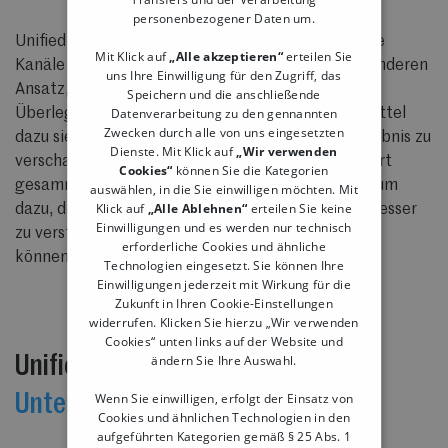
personenbezogener Daten um.
Unified Commerce fokussiert sich also nicht auf die
Mit Klick auf
„Alle akzeptieren“
erteilen Sie
Kanäle selbst, sondern hat einen weitaus umfassenderen
uns Ihre Einwilligung für den Zugriff, das
Ansatz, der den Kunden in den Mittelpunkt aller
Speichern und die anschließende
Datenverarbeitung zu den gennannten
Überlegungen stellt und die Verkaufskanäle als Mittel
Zwecken durch alle von uns eingesetzten
dazu sieht, dem Kunden ein nahtloses Einkaufserlebnis zu
Dienste. Mit Klick auf
„Wir verwenden
verschaffen. Die Kundendaten werden an einem Ort
Cookies“
können Sie die Kategorien
gesammelt und dienen dem Unternehmen wiederum
auswählen, in die Sie einwilligen möchten. Mit
Klick auf
„Alle Ablehnen“
erteilen Sie keine
dazu, die Wünsche und Erwartungen der Kunden besser
Einwilligungen und es werden nur technisch
zu verstehen und dann personalisiert bedienen zu
erforderliche Cookies und ähnliche
können.
Technologien eingesetzt. Sie können Ihre
Einwilligungen jederzeit mit Wirkung für die
Zukunft in Ihren Cookie-Einstellungen
widerrufen. Klicken Sie hierzu „Wir verwenden
Cookies“ unten links auf der Website und
Unified Commerce auf
ändern Sie Ihre Auswahl.
Unternehmensseite
Wenn Sie einwilligen, erfolgt der Einsatz von
Cookies und ähnlichen Technologien in den
aufgeführten Kategorien gemäß § 25 Abs. 1