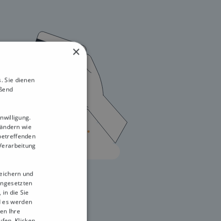
×
. Sie dienen
eßend
nwilligung.
Ländern wie
betreffenden
 Verarbeitung
peichern und
ingesetzten
in die Sie
d es werden
en Ihre
ufen. Klicken