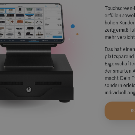
Touchscreen-K
erfüllen sowo
hohen Kunden
zeitgemäß fü
mehr verzicht
Das hat einen
platzsparend 
Eigenschaften
der smarten A
macht Dein Po
sondern erlei
individuell a
K