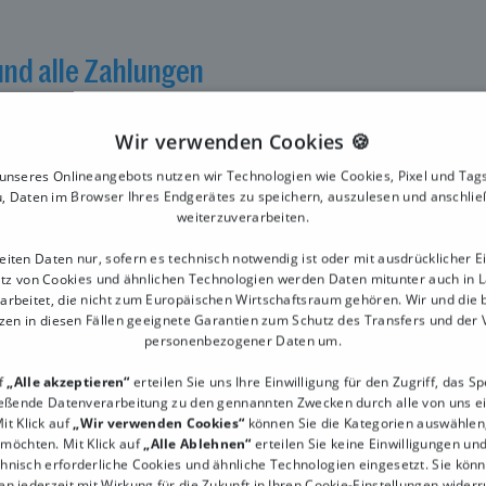
und alle Zahlungen
Wir verwenden Cookies 🍪
nellen und effizient
nseres Onlineangebots nutzen wir Technologien wie Cookies, Pixel und Tags
macht es möglich. Mit
, Daten im Browser Ihres Endgerätes zu speichern, auszulesen und anschli
weiterzuverarbeiten.
bel von überall innerhalb
en festen Standort
eiten Daten nur, sofern es technisch notwendig ist oder mit ausdrücklicher Ei
e eignet sich unsere Kasse
tz von Cookies und ähnlichen Technologien werden Daten mitunter auch in 
arbeitet, die nicht zum Europäischen Wirtschaftsraum gehören. Wir und die 
zen in diesen Fällen geeignete Garantien zum Schutz des Transfers und der
zt alle Zahlungsarten
personenbezogener Daten um.
r EC-Kartenzahlung, sowie
uf
„Alle akzeptieren“
erteilen Sie uns Ihre Einwilligung für den Zugriff, das S
 kontaktlosen
ießende Datenverarbeitung zu den gennannten Zwecken durch alle von uns e
liebsten Apple Pay? Auch
it Klick auf
„Wir verwenden Cookies“
können Sie die Kategorien auswählen, 
chickt über Deine
 möchten. Mit Klick auf
„Alle Ablehnen“
erteilen Sie keine Einwilligungen un
chnisch erforderliche Cookies und ähnliche Technologien eingesetzt. Sie könn
en jederzeit mit Wirkung für die Zukunft in Ihren Cookie-Einstellungen widerr