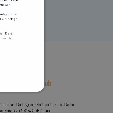
 Auswahl.
 aufgeführten
uf Grundlage
nen Daten
 werden.
nform
mit der Tillhub
 sichert Dich gesetzlich sicher ab. Dafür
en-Kasse zu 100% GoBD- und