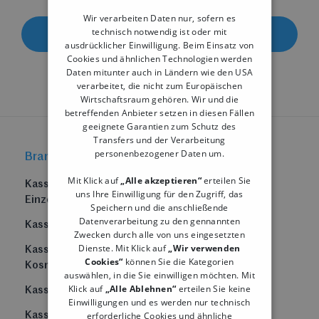
Wir verarbeiten Daten nur, sofern es
technisch notwendig ist oder mit
ANGEBOT ANFORDERN
ausdrücklicher Einwilligung. Beim Einsatz von
Cookies und ähnlichen Technologien werden
Daten mitunter auch in Ländern wie den USA
verarbeitet, die nicht zum Europäischen
Wirtschaftsraum gehören. Wir und die
betreffenden Anbieter setzen in diesen Fällen
geeignete Garantien zum Schutz des
Transfers und der Verarbeitung
personenbezogener Daten um.
Branchenlösungen
Weitere Produkte
Mit Klick auf
„Alle akzeptieren“
erteilen Sie
Kassensystem
iPad Kassensystem
uns Ihre Einwilligung für den Zugriff, das
Einzelhandel
Speichern und die anschließende
POS Kassensystem
Datenverarbeitung zu den gennannten
Kassensystem Floristik
Zwecken durch alle von uns eingesetzten
Scannerkasse
Dienste. Mit Klick auf
„Wir verwenden
Kassensystem
Kassensoftware
Cookies“
können Sie die Kategorien
Kosmetik
auswählen, in die Sie einwilligen möchten. Mit
Touchkasse
Klick auf
„Alle Ablehnen“
erteilen Sie keine
Kassensystem Friseur
Einwilligungen und es werden nur technisch
TSE Kasse
erforderliche Cookies und ähnliche
Kassensystem