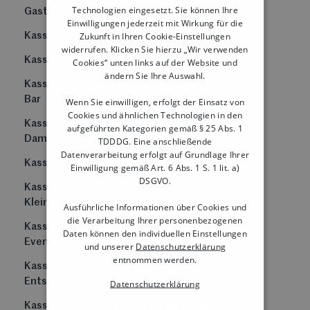
Technologien eingesetzt. Sie können Ihre
Gastronomie
Buy Now Pay Later
Einwilligungen jederzeit mit Wirkung für die
Zukunft in Ihren Cookie-Einstellungen
Kassensystem Imbiss
Onlinezahlungen
widerrufen. Klicken Sie hierzu „Wir verwenden
Kassensystem Juwelier
Cookies“ unten links auf der Website und
ändern Sie Ihre Auswahl.
Kassensystem Café und
Bar
Wenn Sie einwilligen, erfolgt der Einsatz von
Cookies und ähnlichen Technologien in den
Kassensystem
aufgeführten Kategorien gemäß § 25 Abs. 1
Dampfshops
TDDDG. Eine anschließende
Datenverarbeitung erfolgt auf Grundlage Ihrer
Kassensystem Kiosk
Einwilligung gemäß Art. 6 Abs. 1 S. 1 lit. a)
DSGVO.
Kassensystem
Kleinbetriebe
Ausführliche Informationen über Cookies und
die Verarbeitung Ihrer personenbezogenen
Kassensystem für
Daten können den individuellen Einstellungen
Events
und unserer
Datenschutzerklärung
entnommen werden.
Kassensystem
Entsorgungswirtschaft
Datenschutzerklärung
SHOW ALL PARTNERS
(1546) →
Kassensystem für