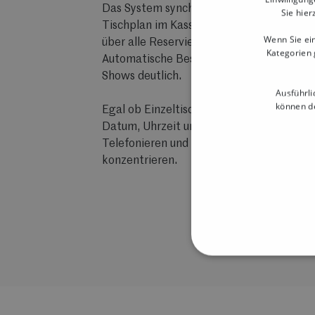
Das System synchronisiert sich nahtlos 
Sie hier
Tischplan im Kassensystem. So behältst D
Wenn Sie ein
über alle Reservierungen und vermeides
Kategorien 
Automatische Bestätigungen und Erinneru
Shows deutlich.
Ausführli
können de
Egal ob Einzeltisch oder Gruppenreservi
Datum, Uhrzeit und Personenanzahl selbs
Telefonieren und Dein Team kann sich auf
konzentrieren.