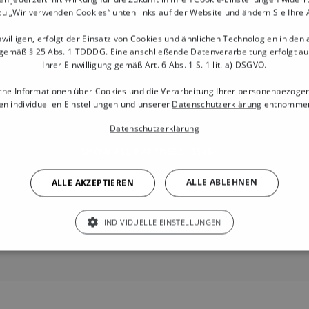
mit Deinem Raum- und
zu „Wir verwenden Cookies“ unten links auf der Website und ändern Sie Ihre
u jederzeit den Überblick
willigen, erfolgt der Einsatz von Cookies und ähnlichen Technologien in den
t Überbuchungen.
gemäß § 25 Abs. 1 TDDDG. Eine anschließende Datenverarbeitung erfolgt a
ngs-E-Mails reduzieren No-
Ihrer Einwilligung gemäß Art. 6 Abs. 1 S. 1 lit. a) DSGVO.
che Informationen über Cookies und die Verarbeitung Ihrer personenbezoge
n individuellen Einstellungen und unserer
Datenschutzerklärung
entnommen
erung – Deine Gäste wählen
t. Du sparst Zeit beim
Datenschutzerklärung
 den persönlichen Service
SHOW ALL PARTNERS
(1546) →
ALLE ABLEHNEN
ALLE AKZEPTIEREN
INDIVIDUELLE EINSTELLUNGEN