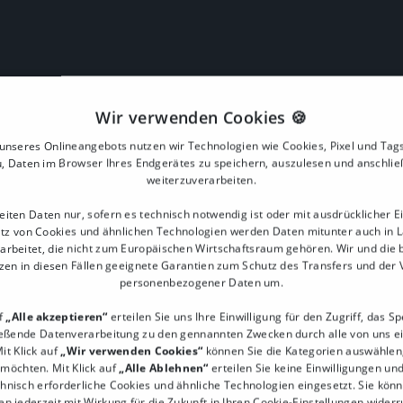
Wir verwenden Cookies 🍪
nseres Onlineangebots nutzen wir Technologien wie Cookies, Pixel und Tags
, Daten im Browser Ihres Endgerätes zu speichern, auszulesen und anschli
weiterzuverarbeiten.
eiten Daten nur, sofern es technisch notwendig ist oder mit ausdrücklicher Ei
ste gewinnen rund
tz von Cookies und ähnlichen Technologien werden Daten mitunter auch in 
arbeitet, die nicht zum Europäischen Wirtschaftsraum gehören. Wir und die 
zen in diesen Fällen geeignete Garantien zum Schutz des Transfers und der
personenbezogener Daten um.
ssystem nimmst Du
uf
„Alle akzeptieren“
erteilen Sie uns Ihre Einwilligung für den Zugriff, das S
lb der Öffnungszeiten.
ießende Datenverarbeitung zu den gennannten Zwecken durch alle von uns e
über Deine Website, während
it Klick auf
„Wir verwenden Cookies“
können Sie die Kategorien auswählen, 
 möchten. Mit Klick auf
„Alle Ablehnen“
erteilen Sie keine Einwilligungen un
chnisch erforderliche Cookies und ähnliche Technologien eingesetzt. Sie könn
en jederzeit mit Wirkung für die Zukunft in Ihren Cookie-Einstellungen widerr