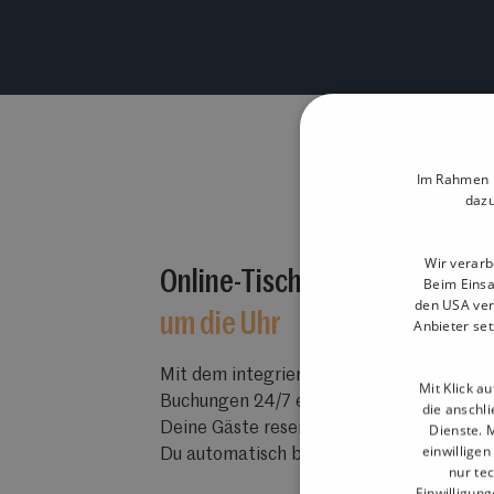
Im Rahmen u
dazu
Wir verarb
Online-Tischreservierung:
Gä
Beim Einsa
den USA ver
um die Uhr
Anbieter set
Mit dem integrierten Tischreservierung
Mit Klick a
Buchungen 24/7 entgegen – auch außerha
die anschl
Deine Gäste reservieren bequem online 
Dienste. M
einwilligen
Du automatisch benachrichtigt wirst.
nur te
Einwilligung