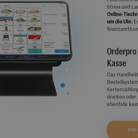
Funktionen, u
Stress und L
Online-Tisch
um die Uhr.
Es
finanzamtkonf
Orderpro 
Kasse
Das Handheld 
Bestellsyste
Kartenzahlun
drucken oder 
ebenfalls kei
ZUR