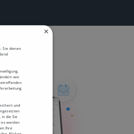
×
. Sie dienen
eßend
nwilligung.
Ländern wie
betreffenden
 Verarbeitung
peichern und
ingesetzten
in die Sie
d es werden
en Ihre
ufen. Klicken