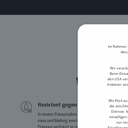
Im Rahmen u
dazu
Wir verarb
Beim Einsa
Weshalb Du
den USA ver
Anbieter set
Mit Klick a
Resistent gegen Haarspray
die anschl
Dienste. M
In einem Friseursalon kann es schon einmal
einwilligen
nass und klebrig werden. Unsere Kasse für
nur te
Friseure verträgt so einiges und ist beständig
Einwilligung