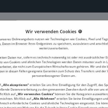
Wir verwenden Cookies 🍪
nseres Onlineangebots nutzen wir Technologien wie Cookies, Pixel und Tags
, Daten im Browser Ihres Endgerätes zu speichern, auszulesen und anschli
weiterzuverarbeiten.
WAS UNSERE FRISEURKASSEN AUSZEICHNET
eiten Daten nur, sofern es technisch notwendig ist oder mit ausdrücklicher Ei
tz von Cookies und ähnlichen Technologien werden Daten mitunter auch in 
 unser
Kassensystem Friseur 
arbeitet, die nicht zum Europäischen Wirtschaftsraum gehören. Wir und die 
zen in diesen Fällen geeignete Garantien zum Schutz des Transfers und der
personenbezogener Daten um.
uf
„Alle akzeptieren“
erteilen Sie uns Ihre Einwilligung für den Zugriff, das S
Praktische Bedienung
ießende Datenverarbeitung zu den gennannten Zwecken durch alle von uns e
it Klick auf
„Wir verwenden Cookies“
können Sie die Kategorien auswählen, 
Unsere Friseur Kassensysteme sind so einfach
 möchten. Mit Klick auf
„Alle Ablehnen“
erteilen Sie keine Einwilligungen un
konzipiert, dass alle Deine Mitarbeiter intuitiv
chnisch erforderliche Cookies und ähnliche Technologien eingesetzt. Sie könn
damit arbeiten können, vor allem auch
en jederzeit mit Wirkung für die Zukunft in Ihren Cookie-Einstellungen widerr