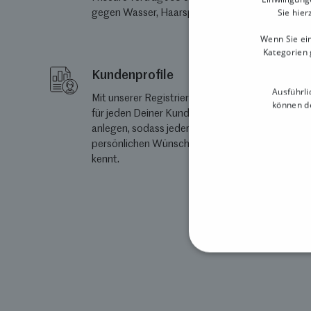
Sie hier
gegen Wasser, Haarspray und Co.
Wenn Sie ein
Kategorien 
Kundenprofile
Ausführli
Mit unserer Registrierkasse Friseur kannst Du
können de
für jeden Deiner Kunden ein individuelles Profil
anlegen, sodass jeder Mitarbeiter die
persönlichen Wünsche jedes einzelnen Kunden
kennt.