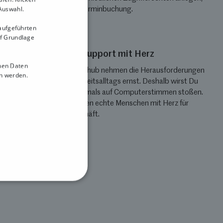
 Auswahl.
inklusive Terminbuchung.
 aufgeführten
uf Grundlage
Kundensupport mit Herz
nen Daten
Wir von Tillhub nehmen die Herausforderungen
 werden.
Deines Arbeitsalltags ernst. Deshalb wirst Du
bei uns niemals auf Computerstimmen stoßen.
Hier arbeiten echte Menschen mit Herz für
Dein Geschäft.