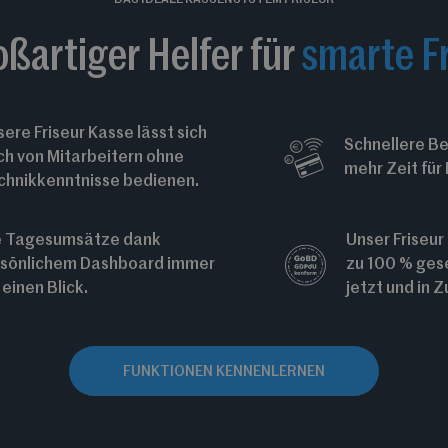
DAS IDEALE KASSENSYSTEM FRISEUR
oßartiger Helfer für
smarte F
ere Friseur Kasse lässt sich
Schnellere B
ch von Mitarbeitern ohne
mehr Zeit fü
chnikkenntnisse bedienen.
e Tagesumsätze dank
Unser Friseur
sönlichem Dashboard immer
zu 100 % ges
 einen Blick.
jetzt und in Z
FUNKTIONEN KENNENLERNEN