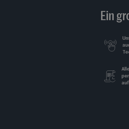
Ein gr
Uns
au
Te
All
per
auf