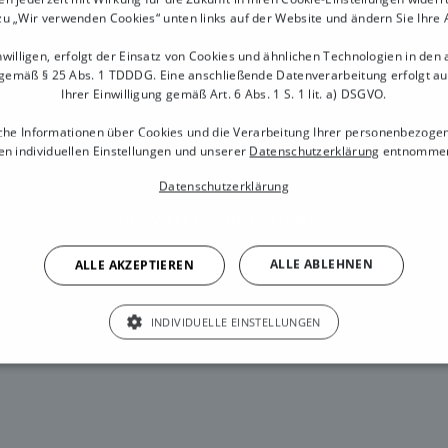
zu „Wir verwenden Cookies“ unten links auf der Website und ändern Sie Ihre
Kollegen ohne technisches Knowhow.
willigen, erfolgt der Einsatz von Cookies und ähnlichen Technologien in den
gemäß § 25 Abs. 1 TDDDG. Eine anschließende Datenverarbeitung erfolgt a
Ihrer Einwilligung gemäß Art. 6 Abs. 1 S. 1 lit. a) DSGVO.
Alle Daten in der Cloud
che Informationen über Cookies und die Verarbeitung Ihrer personenbezoge
Unser Kassensystem Friseure ermöglicht es Dir
n individuellen Einstellungen und unserer
Datenschutzerklärung
entnommen
im Salon zu stehen, wenn Du nicht vor Ort bist.
Datenschutzerklärung
Deine Daten befinden sich in einer Cloud,
sodass Du von überall Umsätze einsehen
SHOW ALL PARTNERS
(1546) →
kannst.
ALLE ABLEHNEN
ALLE AKZEPTIEREN
INDIVIDUELLE EINSTELLUNGEN