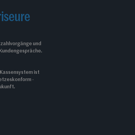
riseure
ezahlvorgänge und
r Kundengespräche.
 Kassensystem ist
etzeskonform -
ukunft.